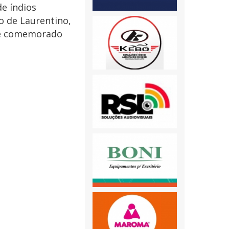
e índios
o de Laurentino,
 é comemorado