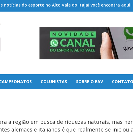
 notícias do esporte no Alto Vale do Itajaí você encontra aqui!
CAMPEONATOS
COLUNISTAS
SOBRE O EAV
CONTAT
ara a região em busca de riquezas naturais, mas n
es alemães e italianos é que realmente se iniciou a