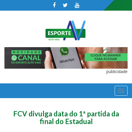
publicidade
TOGGL
NAVIGA
FCV divulga data do 1ª partida da
final do Estadual