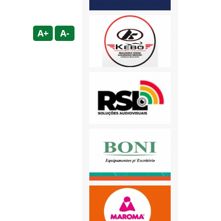
A+
A-