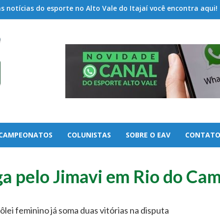
 notícias do esporte no Alto Vale do Itajaí você encontra aqui!
CAMPEONATOS
COLUNISTAS
SOBRE O EAV
CONTAT
ga pelo Jimavi em Rio do Ca
ôlei feminino já soma duas vitórias na disputa