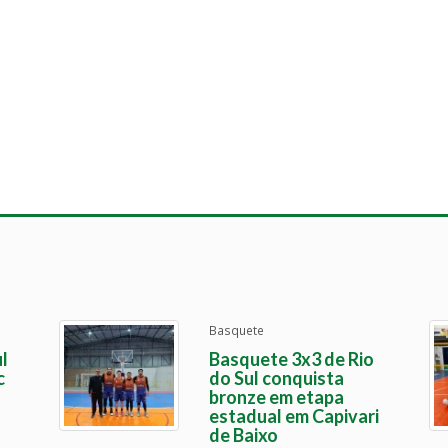
Basquete
l
Basquete 3x3 de Rio
c
do Sul conquista
bronze em etapa
estadual em Capivari
de Baixo