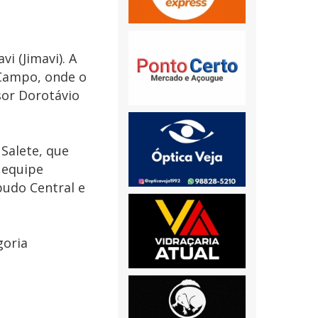
i (Jimavi). A
 Campo, onde o
sor Dorotávio
 Salete, que
A equipe
budo Central e
goria