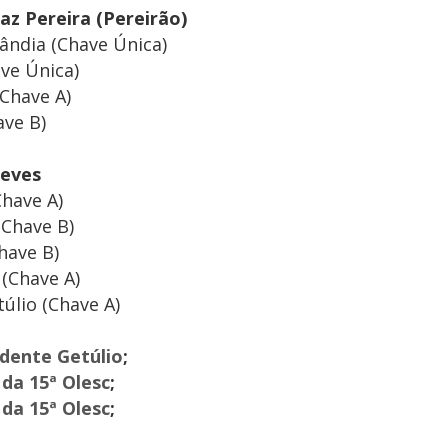
z Pereira (Pereirão)
ndia (Chave Única)
ve Única)
(Chave A)
ave B)
 Neves
Chave A)
(Chave B)
have B)
(Chave A)
úlio (Chave A)
idente Getúlio
;
da 15ª Olesc
;
da 15ª Olesc
;