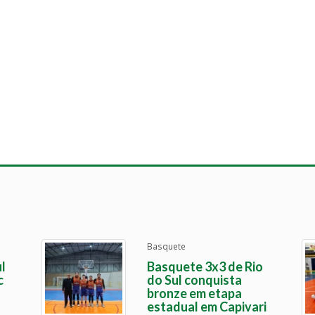
Basquete
l
Basquete 3x3 de Rio
c
do Sul conquista
bronze em etapa
estadual em Capivari