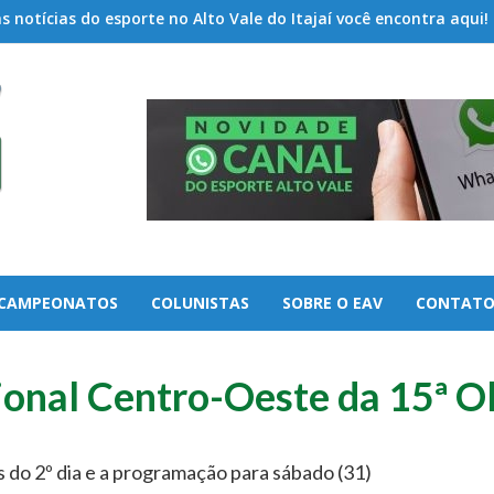
 notícias do esporte no Alto Vale do Itajaí você encontra aqui!
CAMPEONATOS
COLUNISTAS
SOBRE O EAV
CONTAT
ional Centro-Oeste da 15ª O
 do 2º dia e a programação para sábado (31)