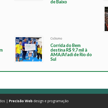
de Baixo
Ciclismo
Corrida do Bem
em
destina R$ 9,7 mil à
AMA/Afadi de Rio do
Sul
ados |
Precisão Web
design e programação