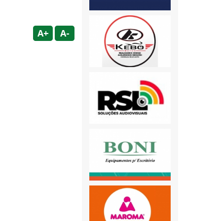
A+
A-