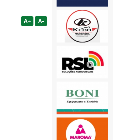
A+
A-