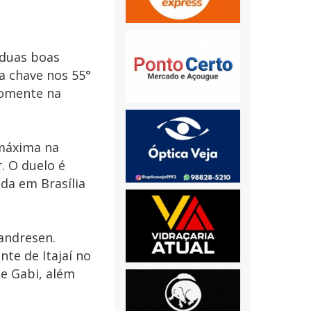
u duas boas
da chave nos 55°
 somente na
 máxima na
r. O duelo é
ida em Brasília
Vandresen.
nte de Itajaí no
e Gabi, além