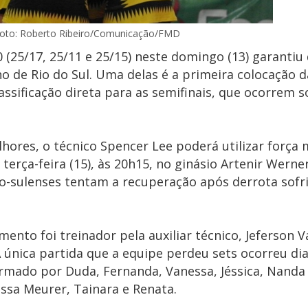
oto: Roberto Ribeiro/Comunicação/FMD
 0 (25/17, 25/11 e 25/15) neste domingo (13) garanti
no de Rio do Sul. Uma delas é a primeira colocação 
lassificação direta para as semifinais, que ocorrem
hores, o técnico Spencer Lee poderá utilizar força
terça-feira (15), às 20h15, no ginásio Artenir Werne
rio-sulenses tentam a recuperação após derrota sofr
ento foi treinador pela auxiliar técnico, Jeferson 
 A única partida que a equipe perdeu sets ocorreu dia
rmado por Duda, Fernanda, Vanessa, Jéssica, Nanda 
essa Meurer, Tainara e Renata.