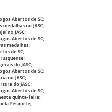
Jogos Abertos de SC
;
ês medalhas no JASC
;
ajaí no JASC
;
Jogos Abertos de SC
;
iras medalhas;
ertos de SC
;
brusquense
;
gerais do JASC
;
Jogos Abertos de SC
;
ória no JASC
;
rtura do JASC
;
Jogos Abertos de SC
;
esta quinta-feira
;
pela Fesporte
;