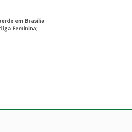
 perde em Brasília
;
rliga Feminina
;