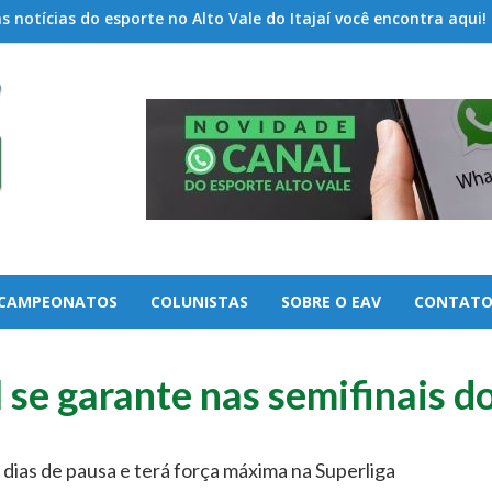
 notícias do esporte no Alto Vale do Itajaí você encontra aqui!
CAMPEONATOS
COLUNISTAS
SOBRE O EAV
CONTAT
l se garante nas semifinais 
dias de pausa e terá força máxima na Superliga