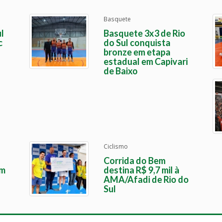
Basquete
l
Basquete 3x3 de Rio
c
do Sul conquista
bronze em etapa
estadual em Capivari
de Baixo
Ciclismo
Corrida do Bem
em
destina R$ 9,7 mil à
AMA/Afadi de Rio do
Sul