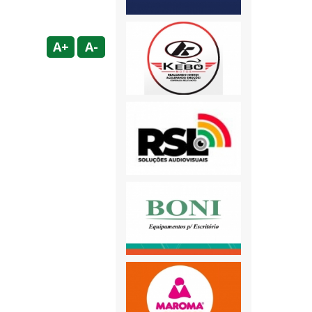
A+
A-