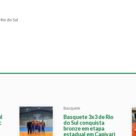
Rio do Sul
Basquete
l
Basquete 3x3 de Rio
c
do Sul conquista
bronze em etapa
estadual em Capivari