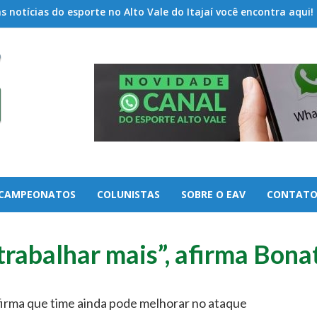
 notícias do esporte no Alto Vale do Itajaí você encontra aqui!
CAMPEONATOS
COLUNISTAS
SOBRE O EAV
CONTAT
trabalhar mais”, afirma Bona
firma que time ainda pode melhorar no ataque