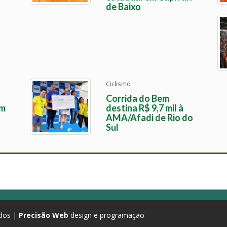
de Baixo
Ciclismo
Corrida do Bem
em
destina R$ 9,7 mil à
AMA/Afadi de Rio do
Sul
ados |
Precisão Web
design e programação