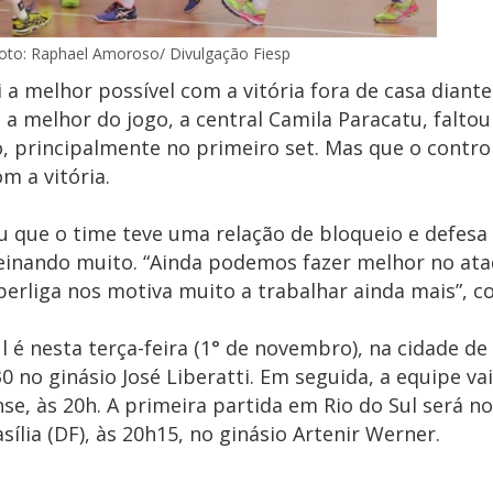
oto: Raphael Amoroso/ Divulgação Fiesp
oi a melhor possível com a vitória fora de casa diant
 a melhor do jogo, a central Camila Paracatu, faltou
, principalmente no primeiro set. Mas que o contro
m a vitória.
u que o time teve uma relação de bloqueio e defesa
reinando muito. “Ainda podemos fazer melhor no at
uperliga nos motiva muito a trabalhar ainda mais”, 
 nesta terça-feira (1° de novembro), na cidade de 
0 no ginásio José Liberatti. Em seguida, a equipe vai
se, às 20h. A primeira partida em Rio do Sul será no
lia (DF), às 20h15, no ginásio Artenir Werner.