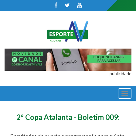
publicidade
TOGGL
NAVIGA
2º Copa Atalanta - Boletim 009:
Resultados de quarta e programação para quinta-