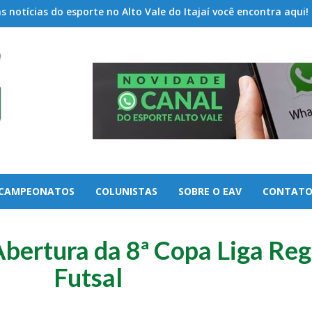
 notícias do esporte no Alto Vale do Itajaí você encontra aqui!
CAMPEONATOS
COLUNISTAS
SOBRE O EAV
CONTAT
tura da 8ª Copa Liga Regi
Futsal