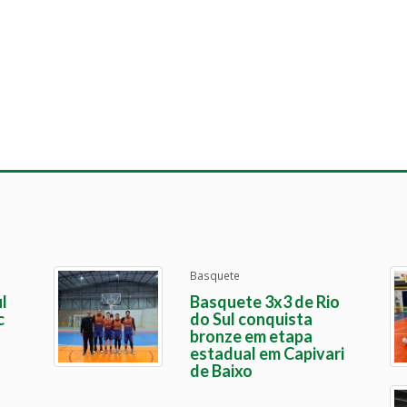
Basquete
l
Basquete 3x3 de Rio
c
do Sul conquista
bronze em etapa
estadual em Capivari
de Baixo