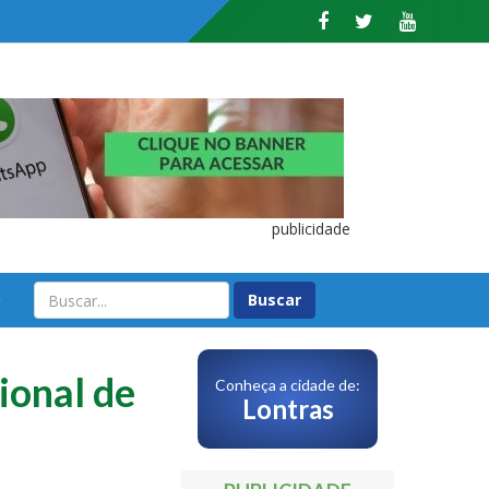
publicidade
O
onal de
Conheça a cidade de:
Lontras