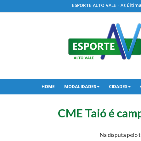
ESPORTE ALTO VALE - As últimas
HOME
MODALIDADES
CIDADES
CME Taió é camp
Na disputa pelo t