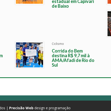
estadual em Capivari
de Baixo
Ciclismo
Corrida do Bem
em
destina R$ 9,7 mil à
AMA/Afadi de Rio do
Sul
ados |
Precisão Web
design e programação