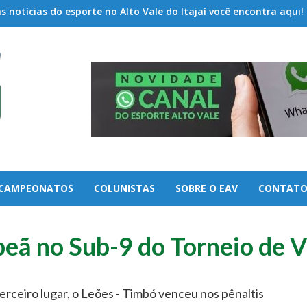
 notícias do esporte no Alto Vale do Itajaí você encontra aqui!
CAMPEONATOS
COLUNISTAS
SOBRE O EAV
CONTAT
eã no Sub-9 do Torneio de 
erceiro lugar, o Leões - Timbó venceu nos pênaltis