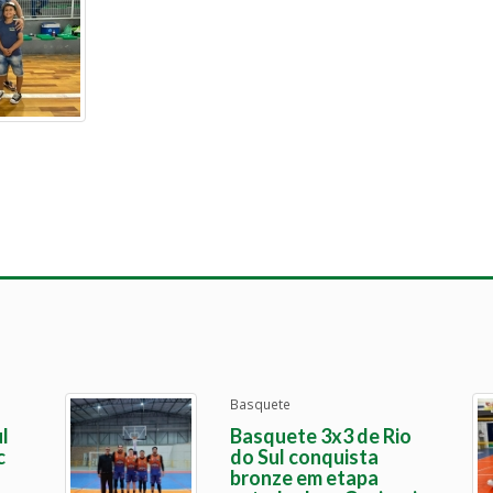
Basquete
l
Basquete 3x3 de Rio
c
do Sul conquista
bronze em etapa