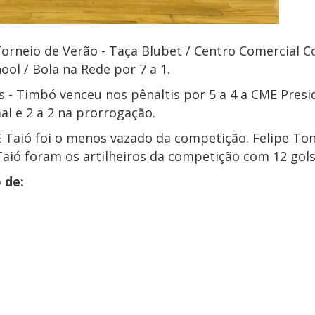
Torneio de Verão - Taça Blubet / Centro Comercial C
ol / Bola na Rede por 7 a 1.
s - Timbó venceu nos pênaltis por 5 a 4 a CME Presi
l e 2 a 2 na prorrogação.
 Taió foi o menos vazado da competição. Felipe Ton
Taió foram os artilheiros da competição com 12 gols
o de: