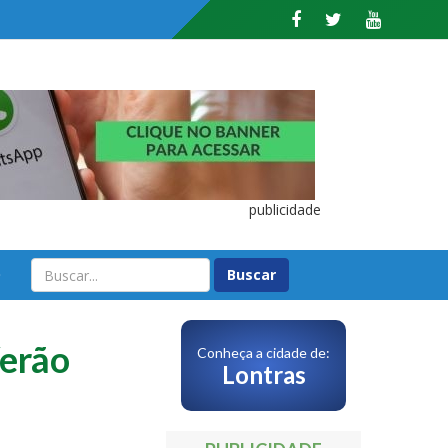
publicidade
O
Verão
Conheça a cidade de:
Lontras