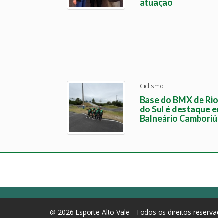
atuação
Ciclismo
Base do BMX de Rio
do Sul é destaque 
Balneário Camboriú
@ 2026 Esporte Alto Vale - Todos os direitos reserv