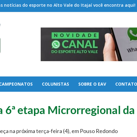
 notícias do esporte no Alto Vale do Itajaí você encontra aqui!
CAMPEONATOS
COLUNISTAS
SOBRE O EAV
CONTAT
 6ª etapa Microrregional d
ça na próxima terça-feira (4), em Pouso Redondo