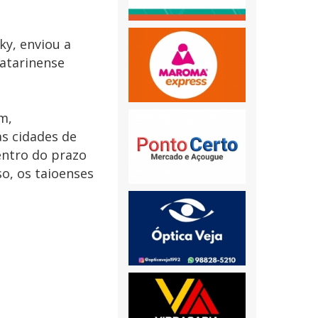
ky, enviou a
Catarinense
m,
as cidades de
entro do prazo
so, os taioenses