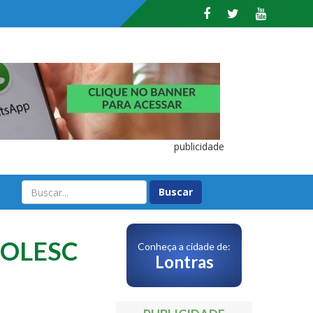
publicidade
O
a OLESC
Conheça a cidade de:
Lontras