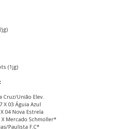
2jg)
ts (1jg)
:
a Cruz/União Elev.
7 X 03 Águia Azul
 X 04 Nova Estrela
o X Mercado Schmoller*
ias/Paulista F.C*