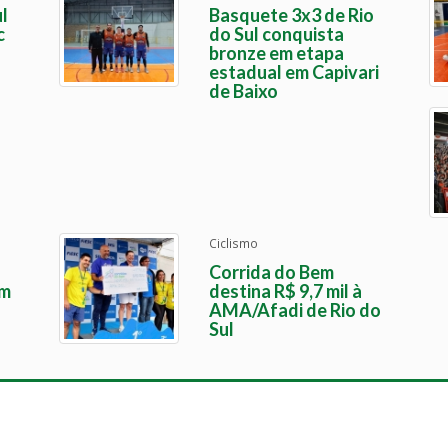
l
Basquete 3x3 de Rio
c
do Sul conquista
bronze em etapa
estadual em Capivari
de Baixo
Ciclismo
Corrida do Bem
em
destina R$ 9,7 mil à
AMA/Afadi de Rio do
Sul