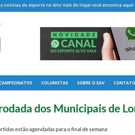
 notícias do esporte no Alto Vale do Itajaí você encontra aqui!
CAMPEONATOS
COLUNISTAS
SOBRE O EAV
CONTAT
rodada dos Municipais de Lo
rtidas estão agendadas para o final de semana