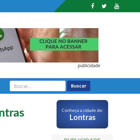
publicidade
O
ntras
Conheça a cidade de:
Lontras