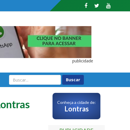
publicidade
O
Lontras
Conheça a cidade de:
Lontras