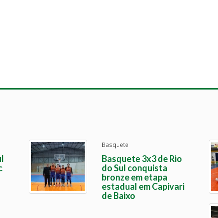
Basquete
l
Basquete 3x3 de Rio
c
do Sul conquista
bronze em etapa
estadual em Capivari
de Baixo