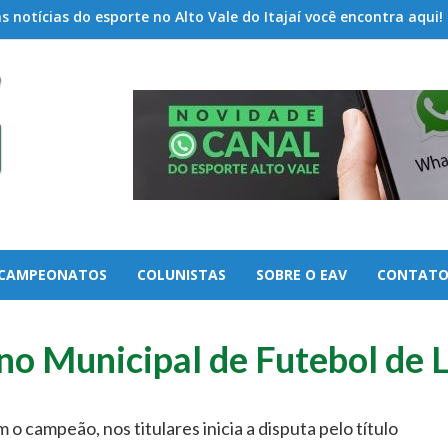
 notícias do esporte no Alto Vale do Itajaí você encontra aqui!
CAMPEONATOS
COLUNISTAS
SOBRE O EAV
CONTAT
no Municipal de Futebol de 
o campeão, nos titulares inicia a disputa pelo título