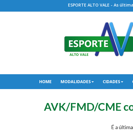
ESPORTE ALTO VALE - As últimas
HOME
MODALIDADES
CIDADES
AVK/FMD/CME com 
É a últim