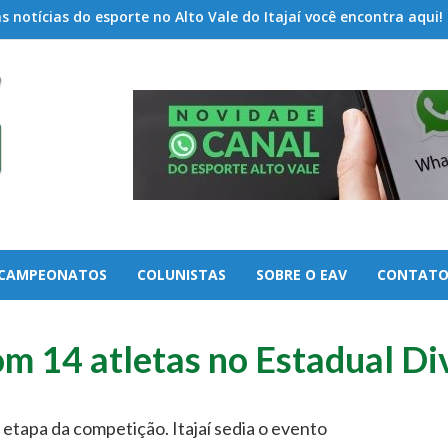
 notícias do esporte no Alto Vale do Itajaí você encontra aqui!
CAMPEONATOS
COLUNISTAS
SOBRE O EAV
CONTAT
14 atletas no Estadual Div
a etapa da competição. Itajaí sedia o evento