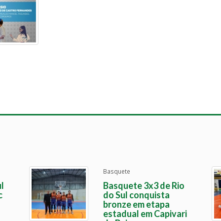
Basquete
l
Basquete 3x3 de Rio
c
do Sul conquista
bronze em etapa
estadual em Capivari