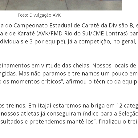
Foto: Divulgação AVK
a do Campeonato Estadual de Caratê da Divisão B, e
Vale de Karatê (AVK/FMD Rio do Sul/CME Lontras) pa
dividuais e 3 por equipe). Já a competição, no geral,
reinamentos em virtude das cheias. Nossos locais de
tingidas. Mas não paramos e treinamos um pouco em
 os momentos críticos”, afirmou o técnico da equipe
 treinos. Em Itajaí estaremos na briga em 12 categ
nossos atletas já conseguiram índice para a Seleçã
esultados e pretendemos mantê-los”, finalizou o trei