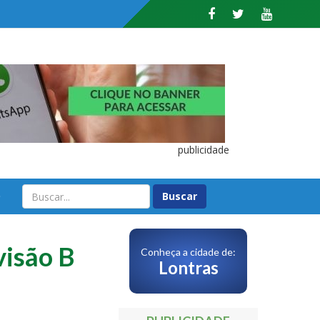
publicidade
O
isão B
Conheça a cidade de:
Lontras