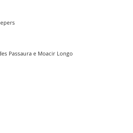
oepers
cides Passaura e Moacir Longo