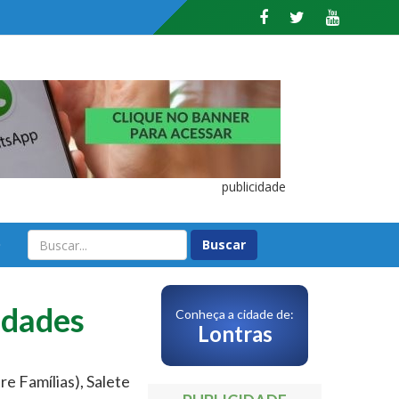
publicidade
O
idades
Conheça a cidade de:
Lontras
re Famílias), Salete