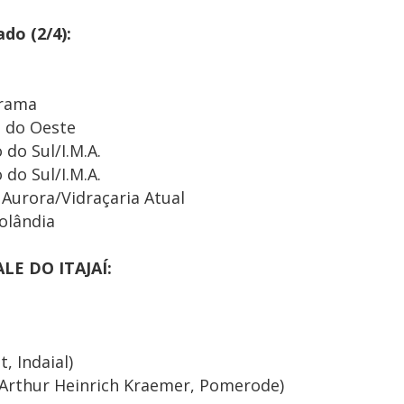
do (2/4):
irama
o do Oeste
do Sul/I.M.A.
do Sul/I.M.A.
Aurora/Vidraçaria Atual
olândia
LE DO ITAJAÍ:
, Indaial)
o Arthur Heinrich Kraemer, Pomerode)