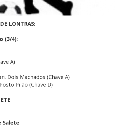
 DE LONTRAS:
 (3/4):
have A)
Pan. Dois Machados (Chave A)
Posto Pilão (Chave D)
LETE
e Salete