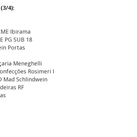
3/4):
CME Ibirama
ME PG SUB 18
ein Portas
aria Meneghelli
Confecções Rosimeri I
D Mad Schlindwein
deiras RF
ras