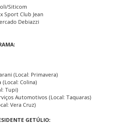
oli/Siticom
x Sport Club Jean
Mercado Debiazzi
IRAMA:
rani (Local: Primavera)
(Local: Colina)
l: Tupi)
rviços Automotivos (Local: Taquaras)
cal: Vera Cruz)
ESIDENTE GETÚLIO: