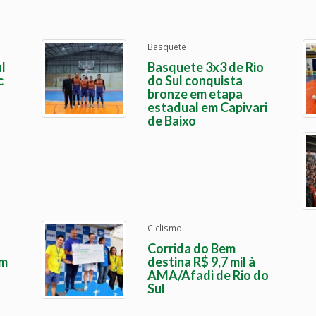
Basquete
l
Basquete 3x3 de Rio
c
do Sul conquista
bronze em etapa
estadual em Capivari
de Baixo
Ciclismo
Corrida do Bem
em
destina R$ 9,7 mil à
AMA/Afadi de Rio do
Sul