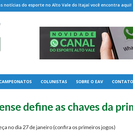
 notícias do esporte no Alto Vale do Itajaí você encontra aqui!
CAMPEONATOS
COLUNISTAS
SOBRE O EAV
CONTAT
ense define as chaves da pri
 no dia 27 de janeiro (confira os primeiros jogos)