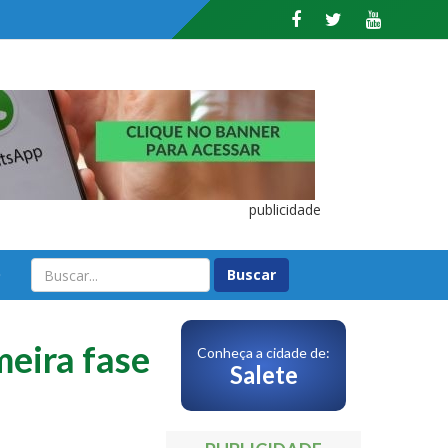
publicidade
O
meira fase
Conheça a cidade de:
Salete