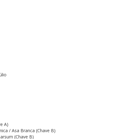
úlio
ve A)
ica / Asa Branca (Chave B)
arsum (Chave B)