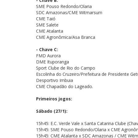
- Chave B:
SME Pouso Redondo/Olaria
SDC Amazonas/CME Witmarsum
CME Taió
SME Salete
CME Atalanta
CME Agronômica/Asa Branca
- Chave C:
FMD Aurora
DME Ituporanga
Sport Clube de Rio do Campo
Escolinha do Cruzeiro/Prefeitura de Presidente Get
Desportivo Imbuia
CME Chapadão do Lageado.
Primeiros jogos:
Sábado (27/1):
15h45: E.C. Verde Vale x Santa Catarina Clube (Cha
15h45: SME Pouso Redondo/Olaria
x CME Agronôm
15h45: CME Atalanta x SDC Amazonas / CME Witm