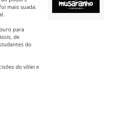
foi mais suada:
l.
 ouro para
ssis, de
estudantes do
isões do vôlei e