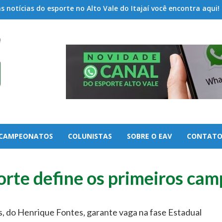
 notícias do esporte no Alto Vale do Itajaí você encontra aqui!
CAMPEONATOS
COLUNISTAS
SOBRE O EAV
CONTAT
orte define os primeiros ca
, do Henrique Fontes, garante vaga na fase Estadual