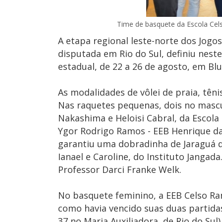
Time de basquete da Escola Cels
A etapa regional leste-norte dos Jogos
disputada em Rio do Sul, definiu nest
estadual, de 22 a 26 de agosto, em B
As modalidades de vôlei de praia, tên
Nas raquetes pequenas, dois no mascu
Nakashima e Heloisi Cabral, da Escola Eli
Ygor Rodrigo Ramos - EEB Henrique da 
garantiu uma dobradinha de Jaraguá do
Ianael e Caroline, do Instituto Jangad
Professor Darci Franke Welk.
No basquete feminino, a EEB Celso Ra
como havia vencido suas duas partidas 
37 no Maria Auxiliadora, de Rio do Sul