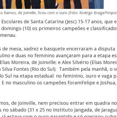
o Ramos, de Joinville, ficou com o ouro (Foto: Rodrigo Braga/Fespor
 Escolares de Santa Catarina (Jesc) 15-17 anos, que 
e domingo (10) os primeiros campeões e classificado
lumenau.
is de mesa, xadrez e basquete encerraram a disputa
lino e duas no feminino avançaram para a etapa est
as Moreira, de Joinville; e Alex Silvério (Elias Moreira
Silva Fontes (Rio do Sul). Também pela manhã, o vô
 Sul na etapa estadual: no feminino, ouro e vaga p
a. E no masculino os campeões foramFelipe e Joshua,
mos, de Joinville, nem precisou entrar em quadra n
no sábado (31 x 25 no Instituto Jangada, de Jaraguá
), já estava com o ouro garantido e só precisou subi