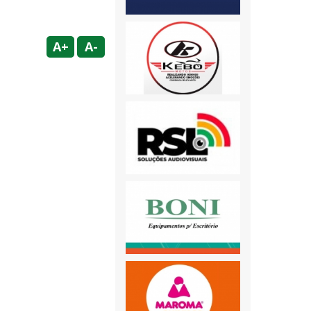
A+
A-