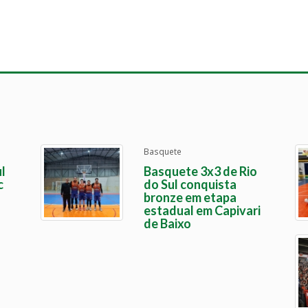
Basquete
l
Basquete 3x3 de Rio
c
do Sul conquista
bronze em etapa
estadual em Capivari
de Baixo