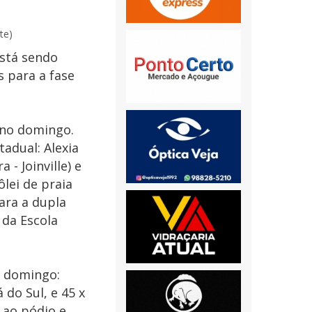
te)
está sendo
s para a fase
 no domingo.
adual: Alexia
 - Joinville) e
lei de praia
ara a dupla
 da Escola
o domingo:
 do Sul, e 45 x
r ao pódio e