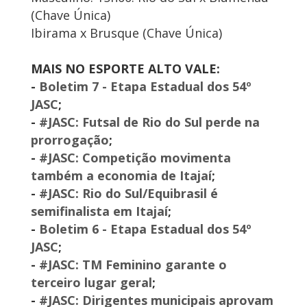
(Chave Única)
Ibirama x Brusque (Chave Única)
MAIS NO ESPORTE ALTO VALE:
-
Boletim 7 - Etapa Estadual dos 54º
JASC
;
-
#JASC: Futsal de Rio do Sul perde na
prorrogação
;
-
#JASC: Competição movimenta
também a economia de Itajaí
;
-
#JASC: Rio do Sul/Equibrasil é
semifinalista em Itajaí
;
-
Boletim 6 - Etapa Estadual dos 54º
JASC
;
-
#JASC: TM Feminino garante o
terceiro lugar geral
;
-
#JASC: Dirigentes municipais aprovam