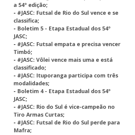
a 54º edição
;
-
#JASC: Futsal de Rio do Sul vence e se
classifica
;
-
Boletim 5 - Etapa Estadual dos 54º
JASC
;
-
#JASC: Futsal empata e precisa vencer
Timbó
;
-
#JASC: Vôlei vence mais uma e está
classificado
;
-
#JASC: Ituporanga participa com três
modalidades
;
-
Boletim 4 - Etapa Estadual dos 54º
JASC
;
-
#JASC: Rio do Sul é vice-campeão no
Tiro Armas Curtas
;
-
#JASC: Futsal de Rio do Sul perde para
Mafra
;