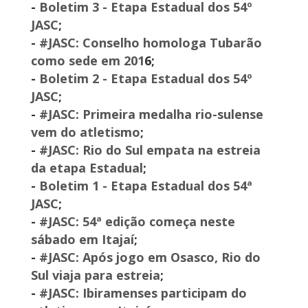
-
Boletim 3 - Etapa Estadual dos 54º
JASC
;
-
#JASC: Conselho homologa Tubarão
como sede em 201
6;
-
Boletim 2 - Etapa Estadual dos 54º
JASC
;
-
#JASC: Primeira medalha rio-sulense
vem do atletismo
;
-
#JASC: Rio do Sul empata na estreia
da etapa Estadual
;
-
Boletim 1 - Etapa Estadual dos 54ª
JASC
;
-
#JASC: 54ª edição começa neste
sábado em Itajaí
;
-
#JASC: Após jogo em Osasco, Rio do
Sul viaja para estreia
;
-
#JASC: Ibiramenses participam do