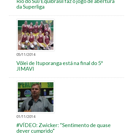
Rio do Sul/Equibrasil faz o jogo de abertura
da Superliga
05/11/2014
Vôlei de Ituporanga está na final do 5º
JIMAVI
01/11/2014
#VÍDEO: Zwicker: “Sentimento de quase
dever cumprido”