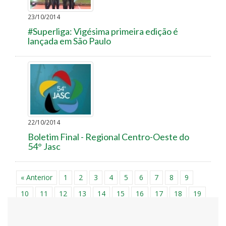
23/10/2014
#Superliga: Vigésima primeira edição é
lançada em São Paulo
22/10/2014
Boletim Final - Regional Centro-Oeste do
54° Jasc
« Anterior
1
2
3
4
5
6
7
8
9
10
11
12
13
14
15
16
17
18
19
20
21
22
23
24
25
26
27
28
29
30
31
32
33
34
35
36
37
38
39