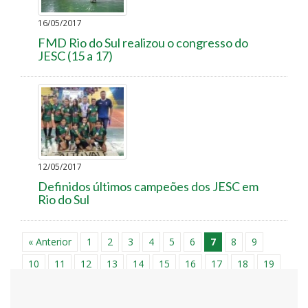
16/05/2017
FMD Rio do Sul realizou o congresso do
JESC (15 a 17)
12/05/2017
Definidos últimos campeões dos JESC em
Rio do Sul
« Anterior
1
2
3
4
5
6
7
8
9
10
11
12
13
14
15
16
17
18
19
20
21
22
23
24
25
26
27
28
29
30
31
32
33
34
35
36
37
38
39