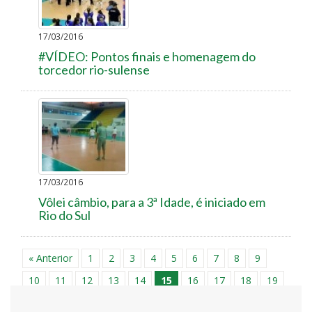
17/03/2016
#VÍDEO: Pontos finais e homenagem do
torcedor rio-sulense
17/03/2016
Vôlei câmbio, para a 3ª Idade, é iniciado em
Rio do Sul
« Anterior
1
2
3
4
5
6
7
8
9
10
11
12
13
14
15
16
17
18
19
20
21
22
23
24
25
26
27
28
29