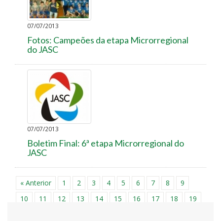
07/07/2013
Fotos: Campeões da etapa Microrregional
do JASC
07/07/2013
Boletim Final: 6ª etapa Microrregional do
JASC
« Anterior
1
2
3
4
5
6
7
8
9
10
11
12
13
14
15
16
17
18
19
20
21
22
23
24
25
26
27
28
29