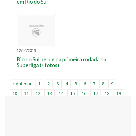
em Rio do Sul
12/10/2013
Rio do Sul perde na primeira rodada da
Superliga (+fotos)
« Anterior
1
2
3
4
5
6
7
8
9
10
11
12
13
14
15
16
17
18
19
20
21
22
23
24
25
26
27
28
29
30
31
32
33
34
35
36
37
38
39
40
41
42
43
44
45
46
47
48
49
50
51
52
53
54
55
56
57
58
59