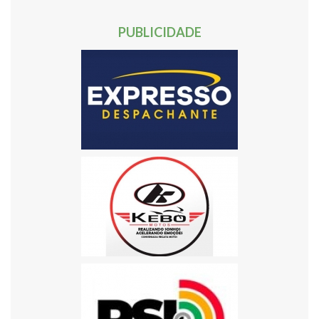
60
61
62
Próxima »
PUBLICIDADE