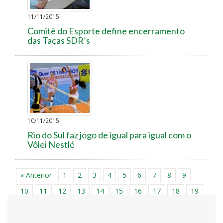
11/11/2015
Comitê do Esporte define encerramento
das Taças SDR’s
10/11/2015
Rio do Sul faz jogo de igual para igual com o
Vôlei Nestlé
« Anterior
1
2
3
4
5
6
7
8
9
10
11
12
13
14
15
16
17
18
19
20
21
22
23
24
25
26
27
28
29
30
31
32
33
34
35
36
37
38
39