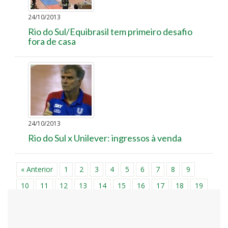
24/10/2013
Rio do Sul/Equibrasil tem primeiro desafio
fora de casa
24/10/2013
Rio do Sul x Unilever: ingressos à venda
« Anterior
1
2
3
4
5
6
7
8
9
10
11
12
13
14
15
16
17
18
19
20
21
22
23
24
25
26
27
28
29
30
31
32
33
34
35
36
37
38
39