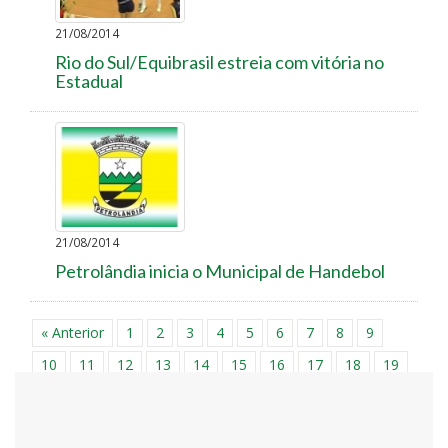
21/08/2014
Rio do Sul/Equibrasil estreia com vitória no
Estadual
21/08/2014
Petrolândia inicia o Municipal de Handebol
« Anterior
1
2
3
4
5
6
7
8
9
10
11
12
13
14
15
16
17
18
19
20
21
22
23
24
25
26
27
28
29
30
31
32
33
34
35
36
37
38
39