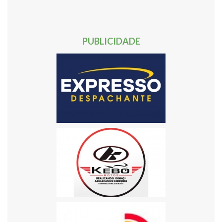
50
51
52
53
54
55
56
57
58
59
60
61
62
Próxima »
PUBLICIDADE