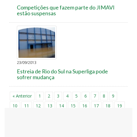
Competições que fazem parte do JIMAVI
estão suspensas
23/09/2013
Estreia de Rio do Sul na Superliga pode
sofrer mudança
« Anterior
1
2
3
4
5
6
7
8
9
10
11
12
13
14
15
16
17
18
19
20
21
22
23
24
25
26
27
28
29
30
31
32
33
34
35
36
37
38
39
40
41
42
43
44
45
46
47
48
49