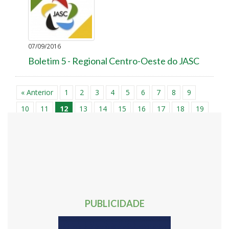
07/09/2016
Boletim 5 - Regional Centro-Oeste do JASC
« Anterior
1
2
3
4
5
6
7
8
9
10
11
12
13
14
15
16
17
18
19
20
21
22
23
24
25
26
27
28
29
30
31
32
33
34
35
36
37
38
39
40
41
42
43
44
45
46
47
48
49
50
51
52
53
54
55
56
57
58
59
60
61
62
Próxima »
PUBLICIDADE