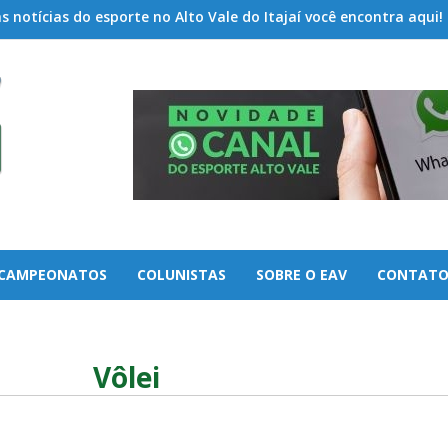
 notícias do esporte no Alto Vale do Itajaí você encontra aqui!
CAMPEONATOS
COLUNISTAS
SOBRE O EAV
CONTAT
Vôlei