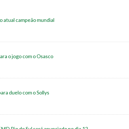
 o atual campeão mundial
ara o jogo com o Osasco
para duelo com o Sollys
MD Rio do Sul será anunciado no dia 12