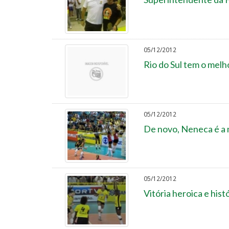
05/12/2012
Rio do Sul tem o melh
05/12/2012
De novo, Neneca é a 
05/12/2012
Vitória heroica e hist