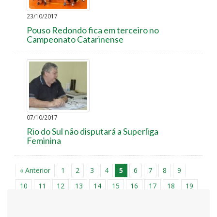
23/10/2017
Pouso Redondo fica em terceiro no
Campeonato Catarinense
07/10/2017
Rio do Sul não disputará a Superliga
Feminina
« Anterior
1
2
3
4
5
6
7
8
9
10
11
12
13
14
15
16
17
18
19
20
21
22
23
24
25
26
27
28
29
30
31
32
33
34
35
36
37
38
39