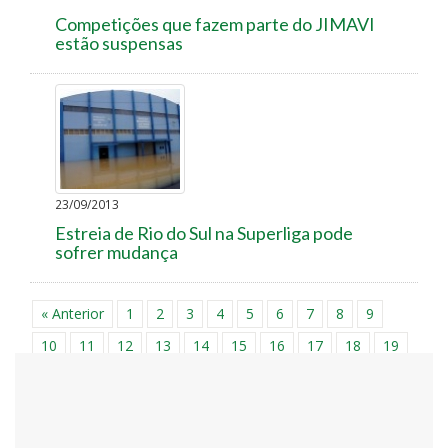
Competições que fazem parte do JIMAVI
estão suspensas
23/09/2013
Estreia de Rio do Sul na Superliga pode
sofrer mudança
« Anterior
1
2
3
4
5
6
7
8
9
10
11
12
13
14
15
16
17
18
19
20
21
22
23
24
25
26
27
28
29
30
31
32
33
34
35
36
37
38
39
40
41
42
43
44
45
46
47
48
49