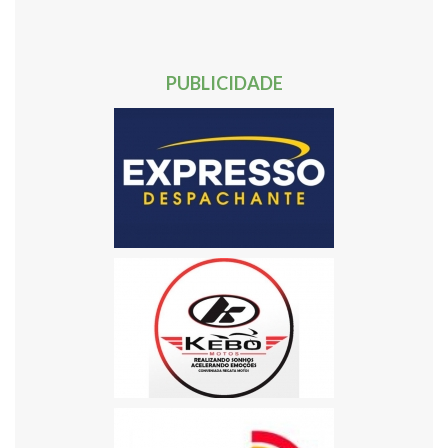
50
51
52
53
54
55
56
57
58
59
60
61
62
Próxima »
PUBLICIDADE