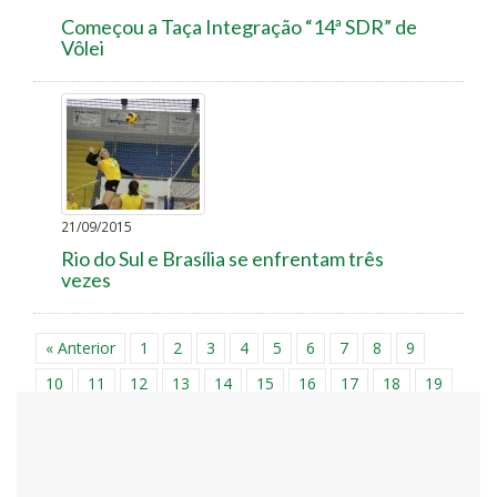
Começou a Taça Integração “14ª SDR” de
Vôlei
21/09/2015
Rio do Sul e Brasília se enfrentam três
vezes
« Anterior
1
2
3
4
5
6
7
8
9
10
11
12
13
14
15
16
17
18
19
20
21
22
23
24
25
26
27
28
29
30
31
32
33
34
35
36
37
38
39
40
41
42
43
44
45
46
47
48
49