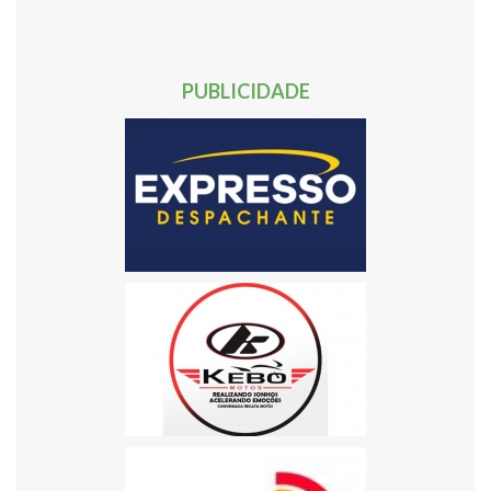
50
51
52
53
54
55
56
57
58
59
60
61
62
Próxima »
PUBLICIDADE