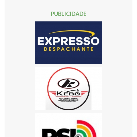
60
61
62
Próxima »
PUBLICIDADE