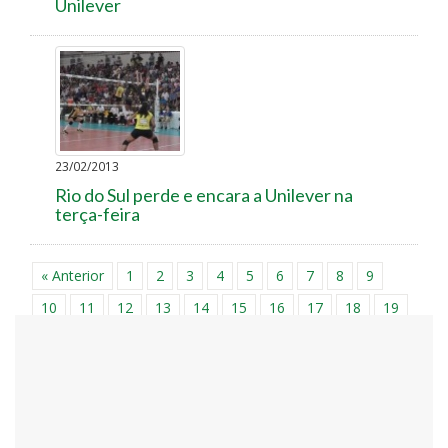
Unilever
23/02/2013
Rio do Sul perde e encara a Unilever na
terça-feira
« Anterior
1
2
3
4
5
6
7
8
9
10
11
12
13
14
15
16
17
18
19
20
21
22
23
24
25
26
27
28
29
30
31
32
33
34
35
36
37
38
39
40
41
42
43
44
45
46
47
48
49
50
51
52
53
54
55
56
57
58
59