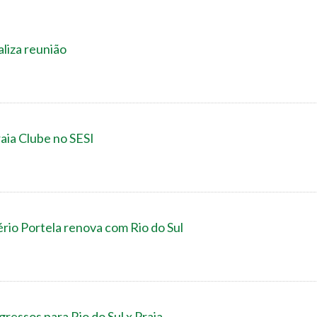
liza reunião
raia Clube no SESI
io Portela renova com Rio do Sul
gressos para Rio do Sul x Praia