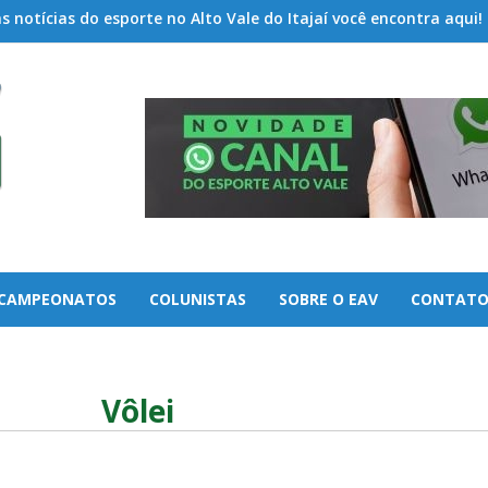
 notícias do esporte no Alto Vale do Itajaí você encontra aqui!
CAMPEONATOS
COLUNISTAS
SOBRE O EAV
CONTAT
Vôlei