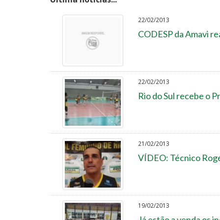
22/02/2013
CODESP da Amavi rea
22/02/2013
Rio do Sul recebe o P
21/02/2013
VÍDEO: Técnico Rogér
19/02/2013
Já estão a venda os in