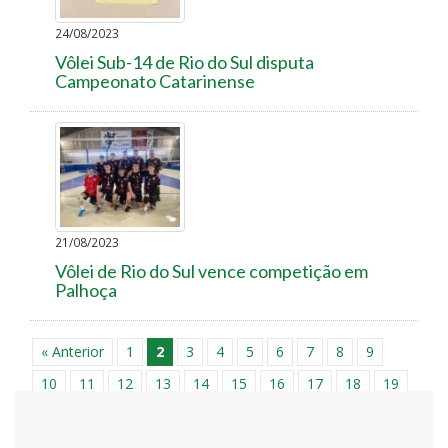
24/08/2023
Vôlei Sub-14 de Rio do Sul disputa
Campeonato Catarinense
21/08/2023
Vôlei de Rio do Sul vence competição em
Palhoça
« Anterior
1
2
3
4
5
6
7
8
9
10
11
12
13
14
15
16
17
18
19
20
21
22
23
24
25
26
27
28
29
30
31
32
33
34
35
36
37
38
39