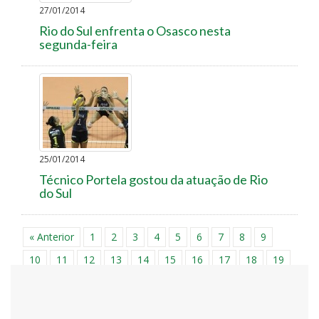
27/01/2014
Rio do Sul enfrenta o Osasco nesta
segunda-feira
25/01/2014
Técnico Portela gostou da atuação de Rio
do Sul
« Anterior
1
2
3
4
5
6
7
8
9
10
11
12
13
14
15
16
17
18
19
20
21
22
23
24
25
26
27
28
29
30
31
32
33
34
35
36
37
38
39