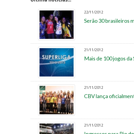
22/11/2012
Serão 30 brasileiros 
21/11/2012
Mais de 100 jogos da 
21/11/2012
CBV lança oficialment
21/11/2012
Ingressos para Rio do 