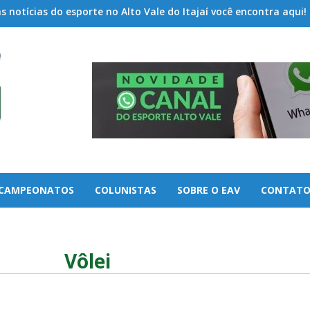
 notícias do esporte no Alto Vale do Itajaí você encontra aqui!
CAMPEONATOS
COLUNISTAS
SOBRE O EAV
CONTAT
Vôlei