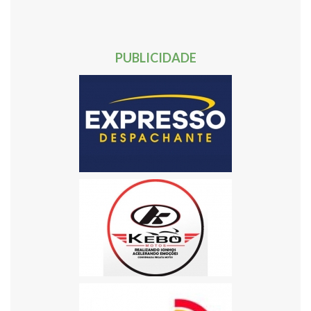
50
51
52
53
54
55
56
57
58
59
60
61
62
Próxima »
PUBLICIDADE