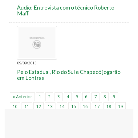
Áudio: Entrevista com o técnico Roberto
Mafli
09/09/2013
Pelo Estadual, Rio do Sul e Chapecó jogarão
em Lontras
« Anterior
1
2
3
4
5
6
7
8
9
10
11
12
13
14
15
16
17
18
19
20
21
22
23
24
25
26
27
28
29
30
31
32
33
34
35
36
37
38
39
40
41
42
43
44
45
46
47
48
49