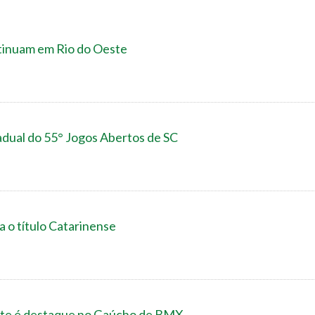
ntinuam em Rio do Oeste
adual do 55° Jogos Abertos de SC
 o título Catarinense
este é destaque no Gaúcho de BMX