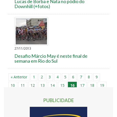
Lucas de Borba e Nata no pódio do
Downhill (+fotos)
27/11/2013
Desafio Márcio May é neste final de
semana em Rio do Sul
« Anterior
1
2
3
4
5
6
7
8
9
10
11
12
13
14
15
16
17
18
19
20
21
22
Próxima »
PUBLICIDADE