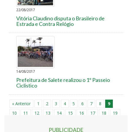
22/08/2017
Vitória Claudino disputa o Brasileiro de
Estrada e Contra Relógio
14/08/2017
Prefeitura de Salete realizou o 1º Passeio
Ciclístico
« Anterior
1
2
3
4
5
6
7
8
9
10
11
12
13
14
15
16
17
18
19
20
21
22
Próxima »
PUBLICIDADE