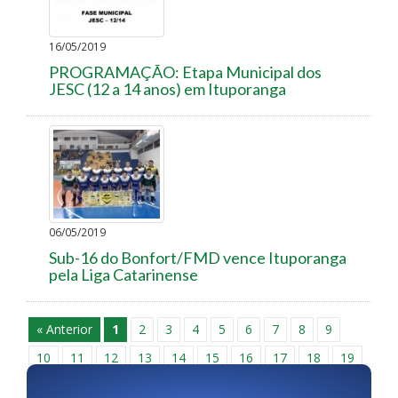
16/05/2019
PROGRAMAÇÃO: Etapa Municipal dos
JESC (12 a 14 anos) em Ituporanga
06/05/2019
Sub-16 do Bonfort/FMD vence Ituporanga
pela Liga Catarinense
« Anterior
1
2
3
4
5
6
7
8
9
10
11
12
13
14
15
16
17
18
19
20
21
22
23
24
25
26
27
28
29