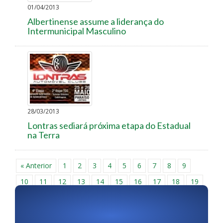
01/04/2013
Albertinense assume a liderança do
Intermunicipal Masculino
28/03/2013
Lontras sediará próxima etapa do Estadual
na Terra
« Anterior
1
2
3
4
5
6
7
8
9
10
11
12
13
14
15
16
17
18
19
20
21
22
23
24
25
26
27
28
29
30
Próxima »