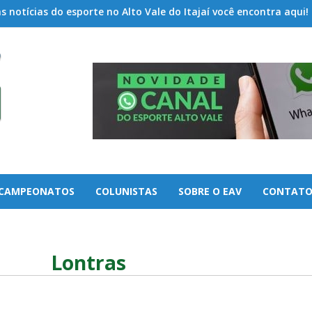
 notícias do esporte no Alto Vale do Itajaí você encontra aqui!
CAMPEONATOS
COLUNISTAS
SOBRE O EAV
CONTAT
Lontras