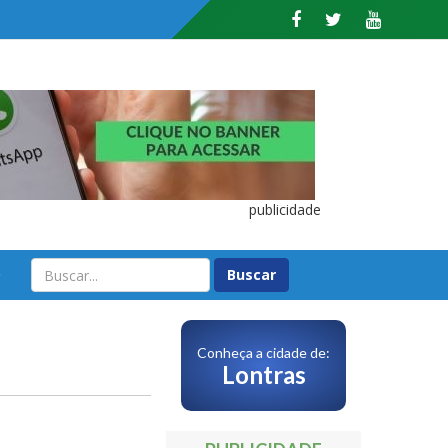
publicidade
O
Conheça a cidade de:
Lontras