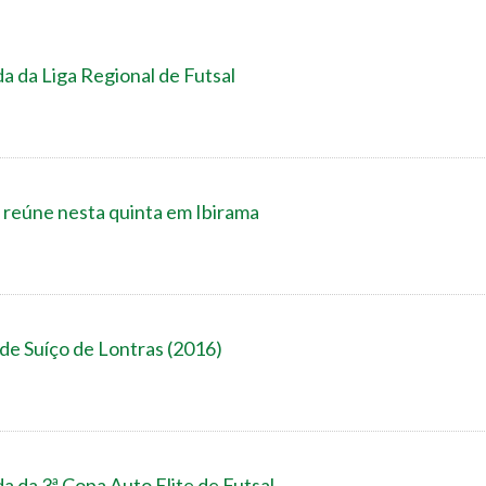
a da Liga Regional de Futsal
 reúne nesta quinta em Ibirama
 de Suíço de Lontras (2016)
a da 3ª Copa Auto Elite de Futsal