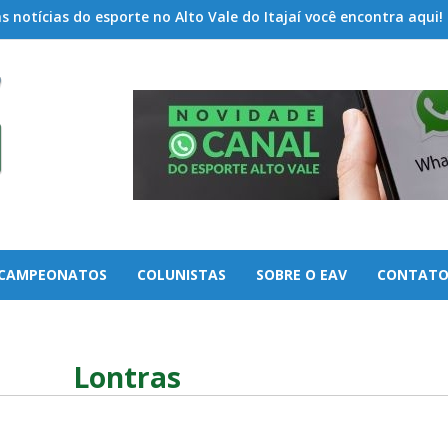
 notícias do esporte no Alto Vale do Itajaí você encontra aqui!
CAMPEONATOS
COLUNISTAS
SOBRE O EAV
CONTAT
Lontras