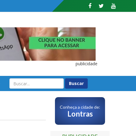
publicidade
O
Conheça a cidade de:
Lontras