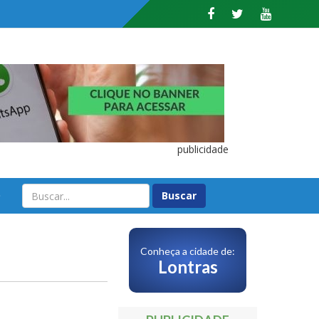
publicidade
O
Conheça a cidade de:
Lontras