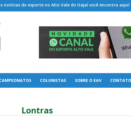
 notícias do esporte no Alto Vale do Itajaí você encontra aqui!
CAMPEONATOS
COLUNISTAS
SOBRE O EAV
CONTAT
Lontras