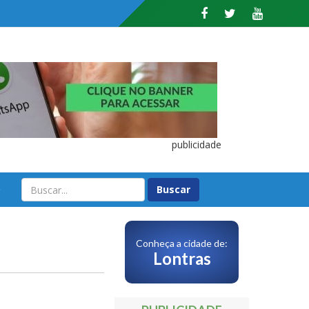
publicidade
O
Conheça a cidade de:
Lontras