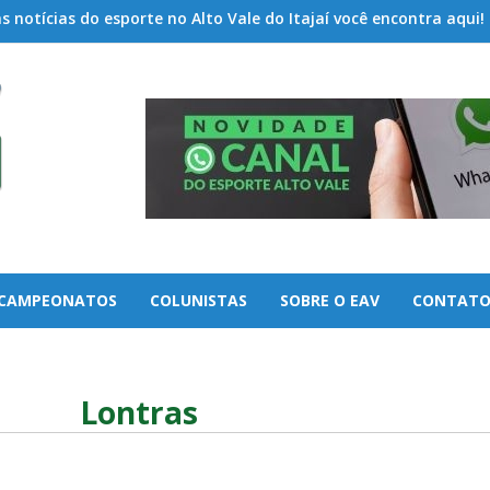
 notícias do esporte no Alto Vale do Itajaí você encontra aqui!
CAMPEONATOS
COLUNISTAS
SOBRE O EAV
CONTAT
Lontras