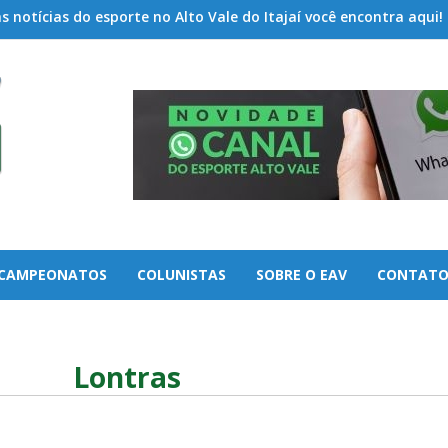
 notícias do esporte no Alto Vale do Itajaí você encontra aqui!
CAMPEONATOS
COLUNISTAS
SOBRE O EAV
CONTAT
Lontras