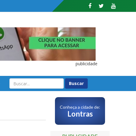
publicidade
O
Conheça a cidade de:
Lontras