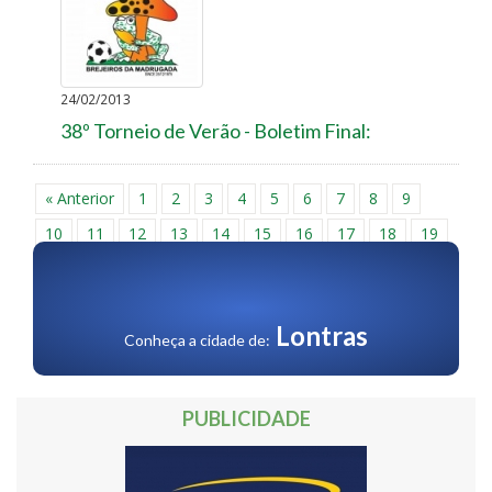
24/02/2013
38º Torneio de Verão - Boletim Final:
« Anterior
1
2
3
4
5
6
7
8
9
10
11
12
13
14
15
16
17
18
19
20
21
22
23
24
25
26
27
28
29
30
Próxima »
Lontras
Conheça a cidade de:
PUBLICIDADE