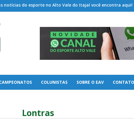
 notícias do esporte no Alto Vale do Itajaí você encontra aqui!
CAMPEONATOS
COLUNISTAS
SOBRE O EAV
CONTAT
Lontras