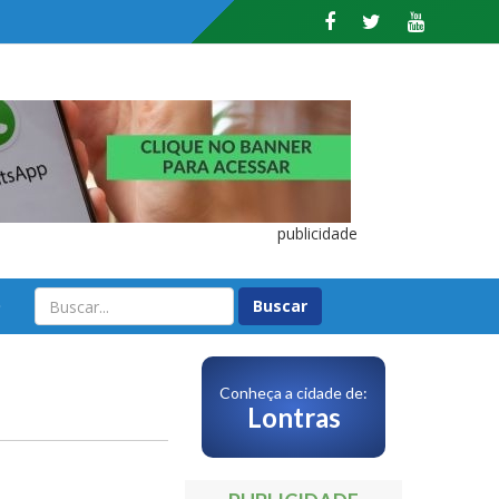
publicidade
O
Conheça a cidade de:
Lontras